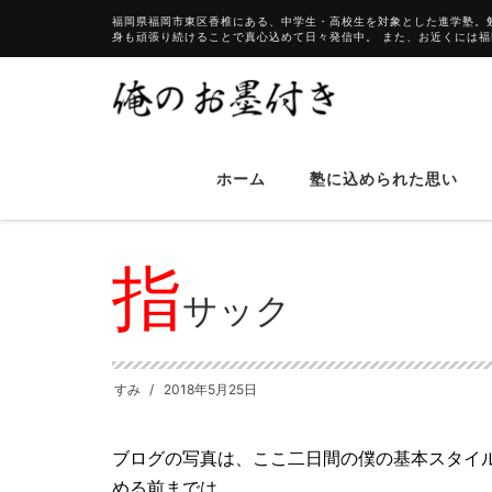
福岡県福岡市東区香椎にある、中学生・高校生を対象とした進学塾。
身も頑張り続けることで真心込めて日々発信中。 また、お近くには
ホーム
塾に込められた思い
HOME
ブログ
指サック
指
サック
すみ
2018年5月25日
ブログの写真は、ここ二日間の僕の基本スタイ
める前までは、