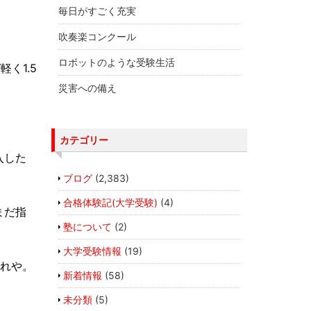
毎日がすごく充実
吹奏楽コンクール
ロボットのような受験生活
く1.5
災害への備え
カテゴリー
入した
ブログ
(2,383)
合格体験記(大学受験)
(4)
まだ指
塾について
(2)
大学受験情報
(19)
くれや。
新着情報
(58)
未分類
(5)