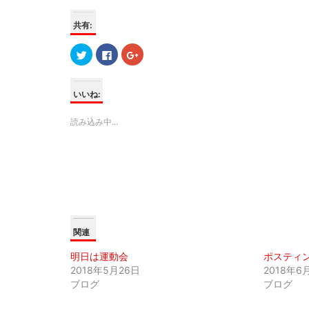
共有:
ク
F
ク
リ
a
リ
ッ
c
ッ
ク
e
ク
し
b
し
て
o
て
いいね:
T
o
G
w
k
o
i
で
o
読み込み中...
t
共
g
t
有
l
e
す
e
r
る
+
で
に
で
共
は
共
有
ク
有
(
リ
(
新
ッ
新
し
ク
し
い
し
い
ウ
て
ウ
ィ
く
ィ
関連
ン
だ
ン
ド
さ
ド
ウ
い
ウ
明日は運動会
ポスティ
で
(
で
開
新
開
2018年5月26日
2018年6
き
し
き
ま
い
ま
ブログ
ブログ
す
ウ
す
)
ィ
)
ン