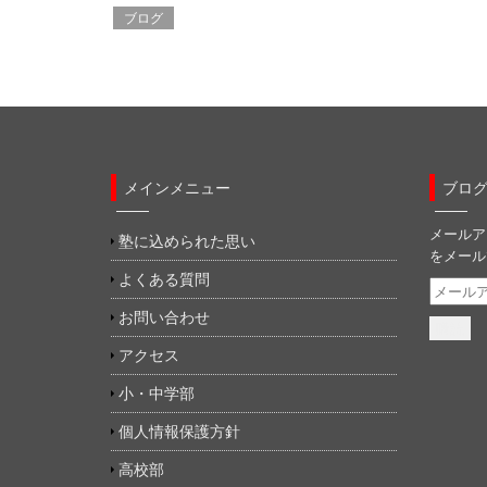
ド
ブログ
ウ
で
開
き
ま
す
)
メインメニュー
ブロ
メールア
塾に込められた思い
をメール
よくある質問
メ
ー
お問い合わせ
ル
ア
アクセス
ド
小・中学部
レ
ス
個人情報保護方針
高校部