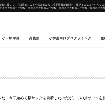
勉強を通して、「頑張る」ことを伝えるために若手塾長が奮闘中。頑張るとはどういうこと
福岡市立香椎第一中学校・福岡市立香椎第二中学校・福岡市立香椎第三中学校・福岡市立照
小・中学部
高校部
小学生向けプログラミング
生
ルだ。今回始めて指サックを装着したのだが、この
指サックを