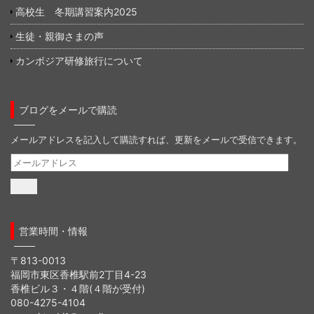
高校生 冬期講習案内2025
生徒・親御さまの声
カンボジア研修旅行について
ブログをメールで購読
メールアドレスを記入して購読すれば、更新をメールで受信できます。
メ
ー
ル
ア
ド
営業時間・情報
レ
ス
〒813-0013
福岡市東区香椎駅前2丁目4-23
香椎ビル３・４階(４階が受付)
080-4275-4104