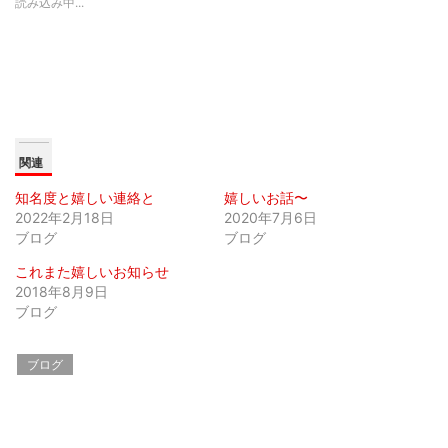
読み込み中...
t
共
g
t
有
l
e
す
e
r
る
+
で
に
で
共
は
共
有
ク
有
(
リ
(
新
ッ
新
し
ク
し
い
し
い
ウ
て
ウ
ィ
く
ィ
関連
ン
だ
ン
ド
さ
ド
ウ
い
ウ
知名度と嬉しい連絡と
嬉しいお話〜
で
(
で
開
新
開
2022年2月18日
2020年7月6日
き
し
き
ま
い
ま
ブログ
ブログ
す
ウ
す
)
ィ
)
これまた嬉しいお知らせ
ン
ド
2018年8月9日
ウ
で
ブログ
開
き
ま
す
ブログ
)