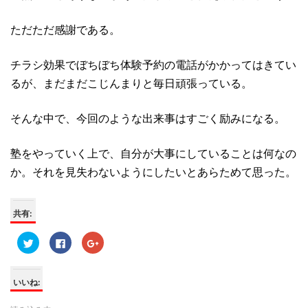
ただただ感謝である。
チラシ効果でぼちぼち体験予約の電話がかかってはきてい
るが、まだまだこじんまりと毎日頑張っている。
そんな中で、今回のような出来事はすごく励みになる。
塾をやっていく上で、自分が大事にしていることは何なの
か。それを見失わないようにしたいとあらためて思った。
共有:
ク
F
ク
リ
a
リ
ッ
c
ッ
ク
e
ク
し
b
し
て
o
て
いいね:
T
o
G
w
k
o
i
で
o