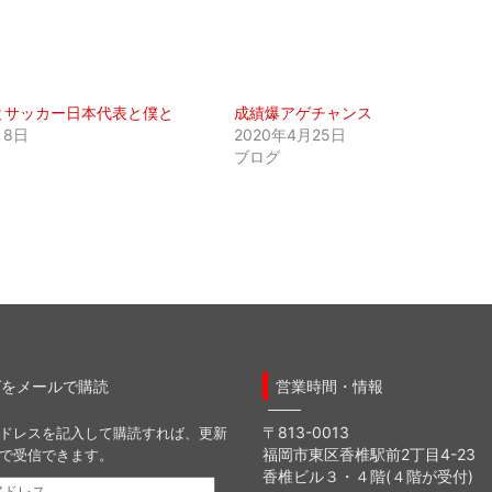
とサッカー日本代表と僕と
成績爆アゲチャンス
月8日
2020年4月25日
ブログ
グをメールで購読
営業時間・情報
〒813-0013
ドレスを記入して購読すれば、更新
福岡市東区香椎駅前2丁目4-23
で受信できます。
香椎ビル３・４階(４階が受付)