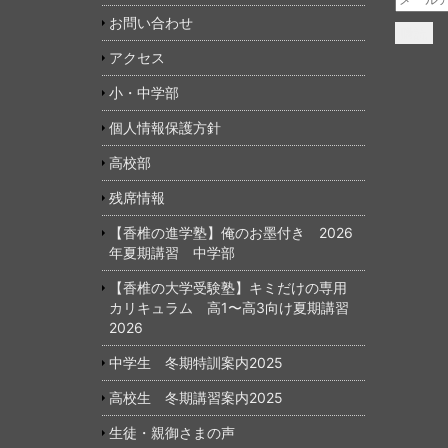
ー
お問い合わせ
ル
ア
アクセス
ド
小・中学部
レ
ス
個人情報保護方針
高校部
残席情報
【香椎の進学塾】俺のお墨付き 2026
年夏期講習 中学部
【香椎の大学受験塾】キミだけの専用
カリキュラム 高1〜高3向け夏期講習
2026
中学生 冬期特訓案内2025
高校生 冬期講習案内2025
生徒・親御さまの声