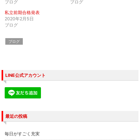
ま
い
ま
ブログ
ブログ
す
ウ
す
)
ィ
)
私立前期合格発表
ン
ド
2020年2月5日
ウ
で
ブログ
開
き
ま
す
ブログ
)
LINE公式アカウント
最近の投稿
毎日がすごく充実