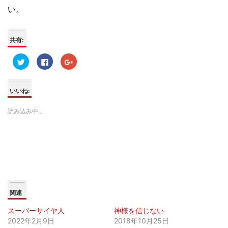
い。
共有:
ク
F
ク
リ
a
リ
ッ
c
ッ
ク
e
ク
し
b
し
て
o
て
いいね:
T
o
G
w
k
o
i
で
o
読み込み中...
t
共
g
t
有
l
e
す
e
r
る
+
で
に
で
共
は
共
有
ク
有
(
リ
(
新
ッ
新
し
ク
し
い
し
い
ウ
て
ウ
ィ
く
ィ
関連
ン
だ
ン
ド
さ
ド
ウ
い
ウ
スーパーサイヤ人
神様を信じない
で
(
で
開
新
開
2022年2月9日
2018年10月25日
き
し
き