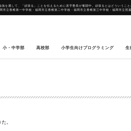
勉強を通して、「頑張る」ことを伝えるために若手塾長が奮闘中。頑張るとはどういうこと
福岡市立香椎第一中学校・福岡市立香椎第二中学校・福岡市立香椎第三中学校・福岡市立照
小・中学部
高校部
小学生向けプログラミング
生
きた。