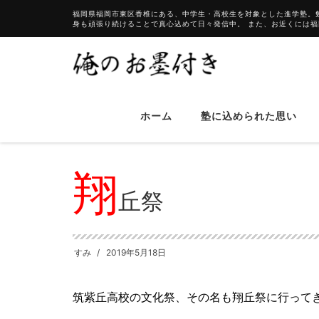
福岡県福岡市東区香椎にある、中学生・高校生を対象とした進学塾。
身も頑張り続けることで真心込めて日々発信中。 また、お近くには
ホーム
塾に込められた思い
HOME
ブログ
翔丘祭
翔
丘祭
すみ
2019年5月18日
筑紫丘高校の文化祭、その名も翔丘祭に行って