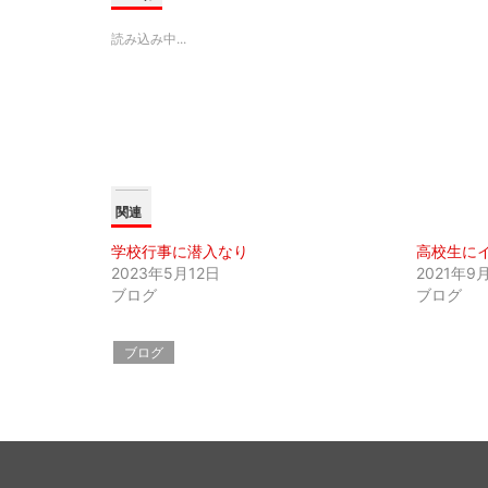
T
o
G
w
k
o
i
で
o
読み込み中...
t
共
g
t
有
l
e
す
e
r
る
+
で
に
で
共
は
共
有
ク
有
(
リ
(
新
ッ
新
し
ク
し
い
し
い
ウ
て
ウ
ィ
く
ィ
関連
ン
だ
ン
ド
さ
ド
ウ
い
ウ
学校行事に潜入なり
高校生に
で
(
で
開
新
開
2023年5月12日
2021年9
き
し
き
ま
い
ま
ブログ
ブログ
す
ウ
す
)
ィ
)
ン
ド
ブログ
ウ
で
開
き
ま
す
)