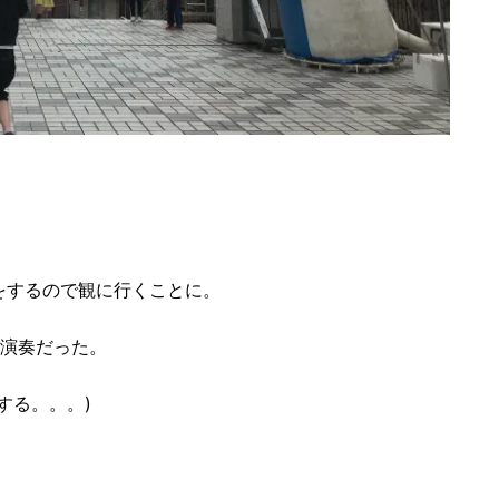
をするので観に行くことに。
い演奏だった。
する。。。)