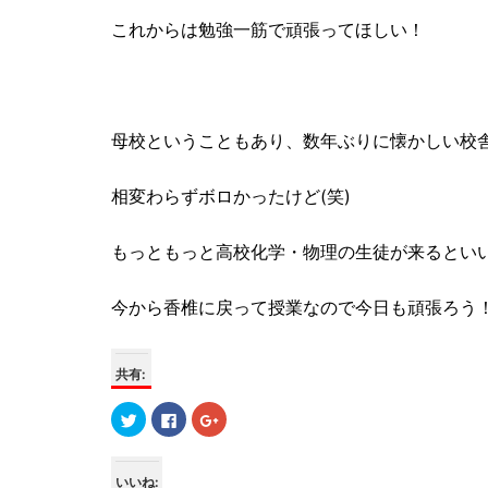
これからは勉強一筋で頑張ってほしい！
母校ということもあり、数年ぶりに懐かしい校
相変わらずボロかったけど(笑)
もっともっと高校化学・物理の生徒が来るとい
今から香椎に戻って授業なので今日も頑張ろう
共有:
ク
F
ク
リ
a
リ
ッ
c
ッ
ク
e
ク
し
b
し
て
o
て
いいね: