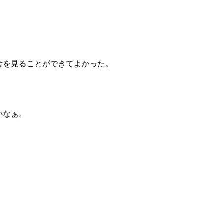
舎を見ることができてよかった。
いなぁ。
！