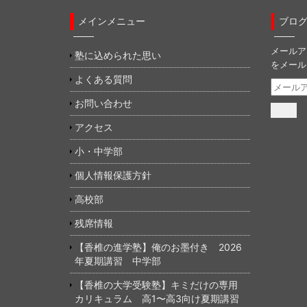
メインメニュー
ブロ
メールア
塾に込められた思い
をメール
よくある質問
メ
ー
お問い合わせ
ル
ア
アクセス
ド
小・中学部
レ
ス
個人情報保護方針
高校部
残席情報
【香椎の進学塾】俺のお墨付き 2026
年夏期講習 中学部
【香椎の大学受験塾】キミだけの専用
カリキュラム 高1〜高3向け夏期講習