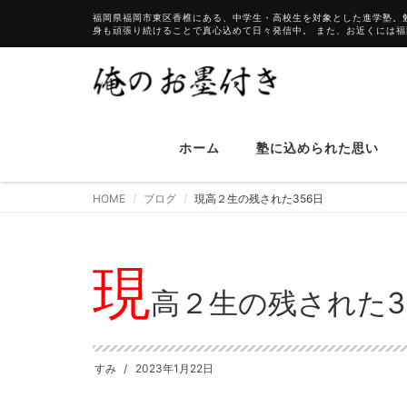
福岡県福岡市東区香椎にある、中学生・高校生を対象とした進学塾。
身も頑張り続けることで真心込めて日々発信中。 また、お近くには
ホーム
塾に込められた思い
HOME
ブログ
現高２生の残された356日
現
高２生の残された3
すみ
2023年1月22日