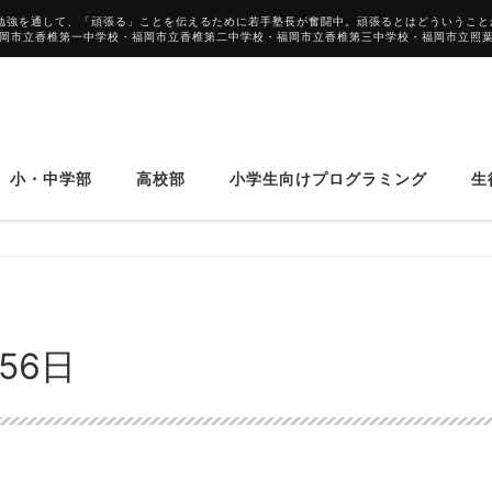
勉強を通して、「頑張る」ことを伝えるために若手塾長が奮闘中。頑張るとはどういうこと
福岡市立香椎第一中学校・福岡市立香椎第二中学校・福岡市立香椎第三中学校・福岡市立照
小・中学部
高校部
小学生向けプログラミング
生
56日