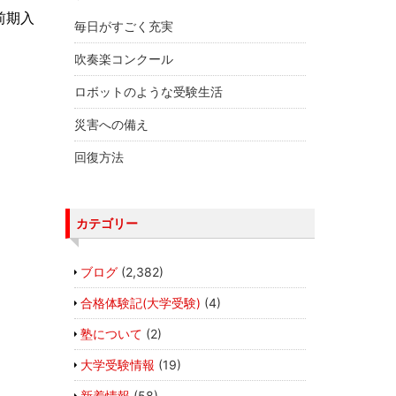
前期入
毎日がすごく充実
吹奏楽コンクール
ロボットのような受験生活
災害への備え
回復方法
カテゴリー
ブログ
(2,382)
合格体験記(大学受験)
(4)
塾について
(2)
大学受験情報
(19)
新着情報
(58)