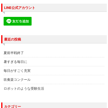
で
(
で
開
新
開
き
し
き
LINE公式アカウント
ま
い
ま
す
ウ
す
)
ィ
)
ン
ド
ウ
で
開
き
ま
す
最近の投稿
)
夏前半戦終了
暑すぎる毎日に
毎日がすごく充実
吹奏楽コンクール
ロボットのような受験生活
カテゴリー