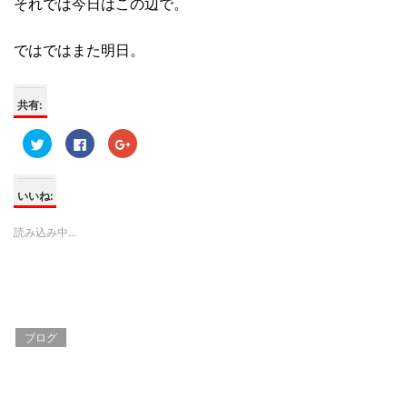
それでは今日はこの辺で。
ではではまた明日。
共有:
ク
F
ク
リ
a
リ
ッ
c
ッ
ク
e
ク
し
b
し
て
o
て
いいね:
T
o
G
w
k
o
i
で
o
読み込み中...
t
共
g
t
有
l
e
す
e
r
る
+
で
に
で
共
は
共
有
ク
有
(
リ
(
新
ッ
新
し
ク
し
ブログ
い
し
い
ウ
て
ウ
ィ
く
ィ
ン
だ
ン
ド
さ
ド
ウ
い
ウ