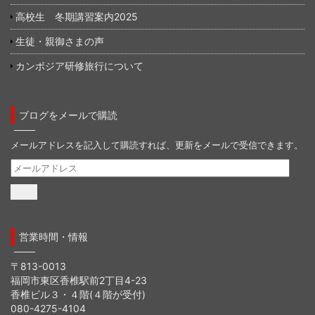
高校生 冬期講習案内2025
生徒・親御さまの声
カンボジア研修旅行について
ブログをメールで購読
メールアドレスを記入して購読すれば、更新をメールで受信できます。
メ
ー
ル
ア
ド
営業時間・情報
レ
ス
〒813-0013
福岡市東区香椎駅前2丁目4-23
香椎ビル３・４階(４階が受付)
080-4275-4104