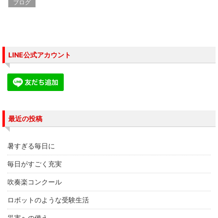
し
ク
し
ブログ
い
し
い
ウ
て
ウ
ィ
く
ィ
ン
だ
ン
ド
さ
ド
ウ
い
ウ
で
(
で
開
新
開
き
し
き
LINE公式アカウント
ま
い
ま
す
ウ
す
)
ィ
)
ン
ド
ウ
で
開
き
ま
す
最近の投稿
)
暑すぎる毎日に
毎日がすごく充実
吹奏楽コンクール
ロボットのような受験生活
災害への備え