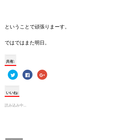
ということで頑張りまーす。
ではではまた明日。
共有:
ク
F
ク
リ
a
リ
ッ
c
ッ
ク
e
ク
し
b
し
て
o
て
いいね:
T
o
G
w
k
o
i
で
o
読み込み中...
t
共
g
t
有
l
e
す
e
r
る
+
で
に
で
共
は
共
有
ク
有
(
リ
(
新
ッ
新