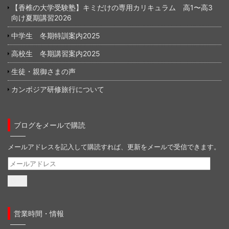
【香椎の大学受験塾】キミだけの専用カリキュラム 高1〜高3
向け夏期講習2026
中学生 冬期特訓案内2025
高校生 冬期講習案内2025
生徒・親御さまの声
カンボジア研修旅行について
ブログをメールで購読
メールアドレスを記入して購読すれば、更新をメールで受信できます。
メ
ー
ル
ア
ド
営業時間・情報
レ
ス