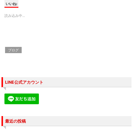
て
o
て
いいね:
T
o
G
w
k
o
i
で
o
読み込み中...
t
共
g
t
有
l
e
す
e
r
る
+
で
に
で
共
は
共
有
ク
有
(
リ
(
新
ッ
新
し
ク
し
ブログ
い
し
い
ウ
て
ウ
ィ
く
ィ
ン
だ
ン
ド
さ
ド
ウ
い
ウ
で
(
で
開
新
開
き
し
き
LINE公式アカウント
ま
い
ま
す
ウ
す
)
ィ
)
ン
ド
ウ
で
開
き
ま
す
最近の投稿
)