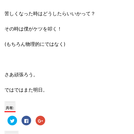
苦しくなった時はどうしたらいいかって？
その時は僕がケツを叩く！
(もちろん物理的にではなく)
さあ頑張ろう。
ではではまた明日。
共有:
ク
F
ク
リ
a
リ
ッ
c
ッ
ク
e
ク
し
b
し