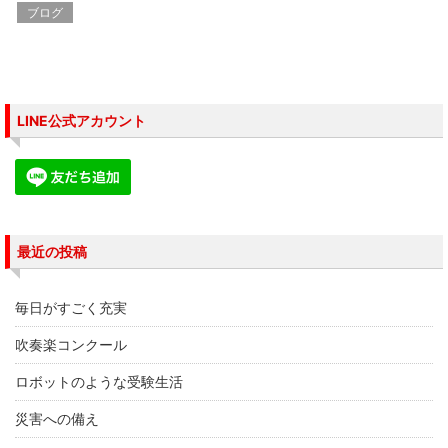
し
ク
し
ブログ
い
し
い
ウ
て
ウ
ィ
く
ィ
ン
だ
ン
ド
さ
ド
ウ
い
ウ
で
(
で
開
新
開
き
し
き
LINE公式アカウント
ま
い
ま
す
ウ
す
)
ィ
)
ン
ド
ウ
で
開
き
ま
す
最近の投稿
)
毎日がすごく充実
吹奏楽コンクール
ロボットのような受験生活
災害への備え