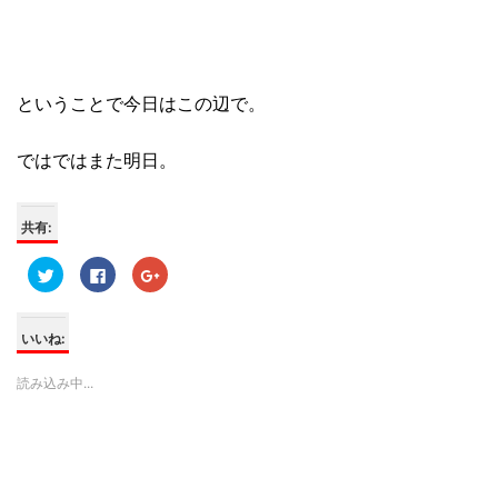
ということで今日はこの辺で。
ではではまた明日。
共有:
ク
F
ク
リ
a
リ
ッ
c
ッ
ク
e
ク
し
b
し
て
o
て
いいね:
T
o
G
w
k
o
i
で
o
読み込み中...
t
共
g
t
有
l
e
す
e
r
る
+
で
に
で
共
は
共
有
ク
有
(
リ
(
新
ッ
新