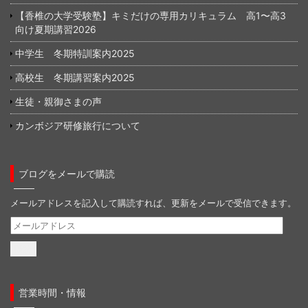
【香椎の大学受験塾】キミだけの専用カリキュラム 高1〜高3
向け夏期講習2026
中学生 冬期特訓案内2025
高校生 冬期講習案内2025
生徒・親御さまの声
カンボジア研修旅行について
ブログをメールで購読
メールアドレスを記入して購読すれば、更新をメールで受信できます。
メ
ー
ル
ア
ド
営業時間・情報
レ
ス