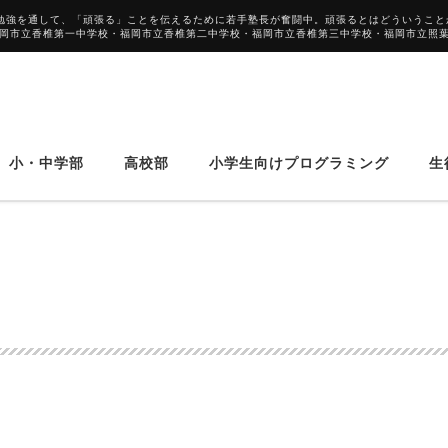
勉強を通して、「頑張る」ことを伝えるために若手塾長が奮闘中。頑張るとはどういうこと
福岡市立香椎第一中学校・福岡市立香椎第二中学校・福岡市立香椎第三中学校・福岡市立照
小・中学部
高校部
小学生向けプログラミング
生