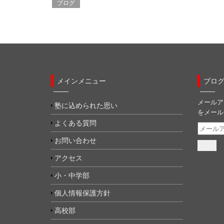
し
ク
し
ブログ
い
し
い
ウ
て
ウ
ィ
く
ィ
ン
だ
ン
ド
さ
ド
ウ
い
ウ
で
(
で
開
新
開
き
し
き
ま
い
ま
す
ウ
す
)
ィ
)
ン
メインメニュー
ブロ
ド
ウ
で
メールア
開
塾に込められた思い
き
をメール
ま
す
よくある質問
メ
)
ー
お問い合わせ
ル
ア
アクセス
ド
小・中学部
レ
ス
個人情報保護方針
高校部