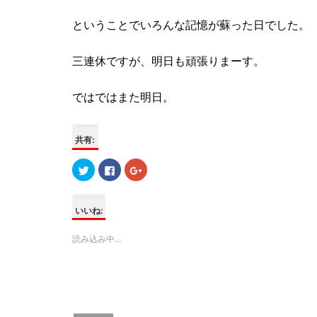
ということでいろんな記憶が蘇った日でした。
三連休ですが、明日も頑張りまーす。
ではではまた明日。
共有:
ク
F
ク
リ
a
リ
ッ
c
ッ
ク
e
ク
し
b
し
て
o
て
いいね:
T
o
G
w
k
o
i
で
o
読み込み中...
t
共
g
t
有
l
e
す
e
r
る
+
で
に
で
共
は
共
有
ク
有
(
リ
(
新
ッ
新