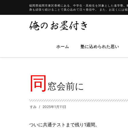
福岡県福岡市東区香椎にある、中学生・高校生を対象とした進学塾。
身も頑張り続けることで真心込めて日々発信中。 また、お近くには
ホーム
塾に込められた思い
HOME
ブログ
同窓会前に
同
窓会前に
すみ
2025年1月11日
ついに共通テストまで残り1週間。