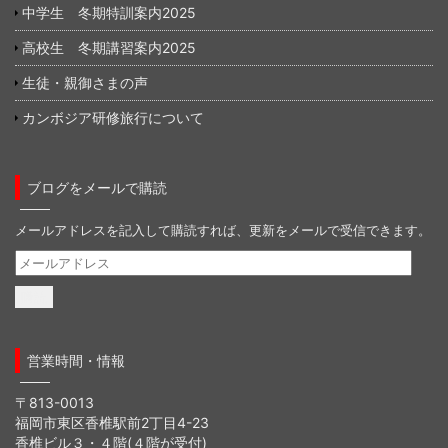
中学生 冬期特訓案内2025
高校生 冬期講習案内2025
生徒・親御さまの声
カンボジア研修旅行について
ブログをメールで購読
メールアドレスを記入して購読すれば、更新をメールで受信できます。
メ
ー
ル
ア
ド
営業時間・情報
レ
ス
〒813-0013
福岡市東区香椎駅前2丁目4-23
香椎ビル３・４階(４階が受付)