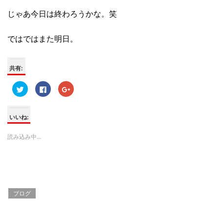
じゃあ今日は終わろうかな。笑
ではではまた明日。
共有:
ク
F
ク
リ
a
リ
ッ
c
ッ
ク
e
ク
し
b
し
て
o
て
いいね:
T
o
G
w
k
o
i
で
o
読み込み中...
t
共
g
t
有
l
e
す
e
r
る
+
で
に
で
共
は
共
有
ク
有
(
リ
(
新
ッ
新
し
ク
し
ブログ
い
し
い
ウ
て
ウ
ィ
く
ィ
ン
だ
ン