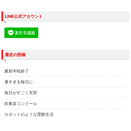
ド
さ
ド
ウ
い
ウ
で
(
で
開
新
開
き
し
き
LINE公式アカウント
ま
い
ま
す
ウ
す
)
ィ
)
ン
ド
ウ
で
開
き
ま
す
最近の投稿
)
夏前半戦終了
暑すぎる毎日に
毎日がすごく充実
吹奏楽コンクール
ロボットのような受験生活