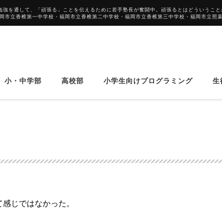
勉強を通して、「頑張る」ことを伝えるために若手塾長が奮闘中。頑張るとはどういうこと
福岡市立香椎第一中学校・福岡市立香椎第二中学校・福岡市立香椎第三中学校・福岡市立照
小・中学部
高校部
小学生向けプログラミング
生
て感じではなかった。