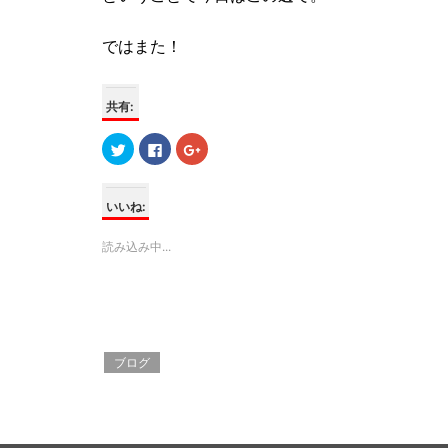
ではまた！
共有:
ク
F
ク
リ
a
リ
ッ
c
ッ
ク
e
ク
し
b
し
て
o
て
いいね:
T
o
G
w
k
o
i
で
o
読み込み中...
t
共
g
t
有
l
e
す
e
r
る
+
で
に
で
共
は
共
有
ク
有
(
リ
(
新
ッ
新
し
ク
し
ブログ
い
し
い
ウ
て
ウ
ィ
く
ィ
ン
だ
ン
ド
さ
ド
ウ
い
ウ
で
(
で