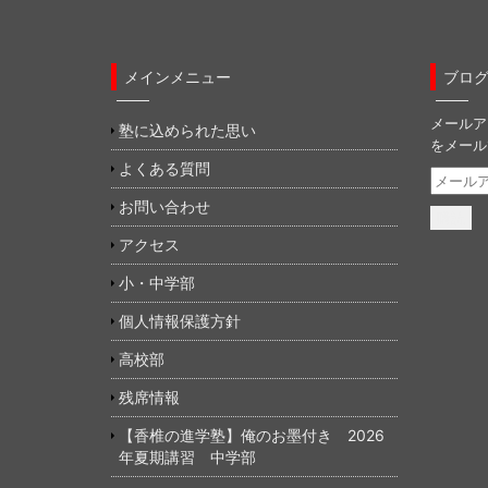
開
新
開
き
し
き
ま
い
ま
す
ウ
す
)
ィ
)
ン
メインメニュー
ブロ
ド
ウ
で
メールア
開
塾に込められた思い
き
をメール
ま
す
よくある質問
メ
)
ー
お問い合わせ
ル
ア
アクセス
ド
小・中学部
レ
ス
個人情報保護方針
高校部
残席情報
【香椎の進学塾】俺のお墨付き 2026
年夏期講習 中学部