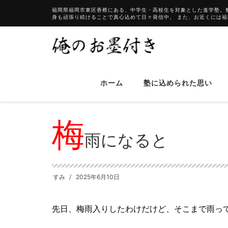
福岡県福岡市東区香椎にある、中学生・高校生を対象とした進学塾。
身も頑張り続けることで真心込めて日々発信中。 また、お近くには
HOME
ブログ
梅雨になると
ホーム
塾に込められた思い
梅
雨になると
すみ
2025年6月10日
先日、梅雨入りしたわけだけど、そこまで雨っ