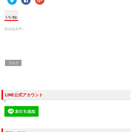
リ
a
リ
ッ
c
ッ
ク
e
ク
し
b
し
て
o
て
いいね:
T
o
G
w
k
o
i
で
o
読み込み中...
t
共
g
t
有
l
e
す
e
r
る
+
で
に
で
共
は
共
有
ク
有
(
リ
(
新
ッ
新
し
ク
し
ブログ
い
し
い
ウ
て
ウ
ィ
く
ィ
ン
だ
ン
ド
さ
ド
ウ
い
ウ
で
(
で
開
新
開
き
し
き
LINE公式アカウント
ま
い
ま
す
ウ
す
)
ィ
)
ン
ド
ウ
で
開
き
ま