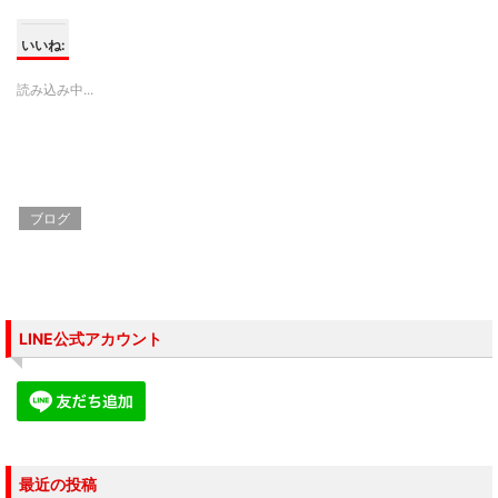
ッ
c
ッ
ク
e
ク
し
b
し
て
o
て
いいね:
T
o
G
w
k
o
i
で
o
読み込み中...
t
共
g
t
有
l
e
す
e
r
る
+
で
に
で
共
は
共
有
ク
有
(
リ
(
新
ッ
新
し
ク
し
ブログ
い
し
い
ウ
て
ウ
ィ
く
ィ
ン
だ
ン
ド
さ
ド
ウ
い
ウ
で
(
で
開
新
開
き
し
き
LINE公式アカウント
ま
い
ま
す
ウ
す
)
ィ
)
ン
ド
ウ
で
開
き
ま
す
最近の投稿
)