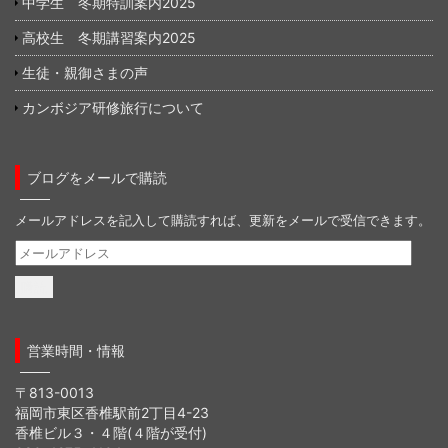
中学生 冬期特訓案内2025
高校生 冬期講習案内2025
生徒・親御さまの声
カンボジア研修旅行について
ブログをメールで購読
メールアドレスを記入して購読すれば、更新をメールで受信できます。
メ
ー
ル
ア
ド
営業時間・情報
レ
ス
〒813-0013
福岡市東区香椎駅前2丁目4-23
香椎ビル３・４階(４階が受付)