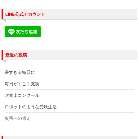
ウ
い
ウ
で
(
で
開
新
開
き
し
き
LINE公式アカウント
ま
い
ま
す
ウ
す
)
ィ
)
ン
ド
ウ
で
開
き
ま
す
最近の投稿
)
暑すぎる毎日に
毎日がすごく充実
吹奏楽コンクール
ロボットのような受験生活
災害への備え