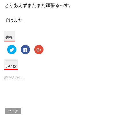
とりあえずまだまだ頑張るっす。
ではまた！
共有:
ク
F
ク
リ
a
リ
ッ
c
ッ
ク
e
ク
し
b
し
て
o
て
いいね:
T
o
G
w
k
o
i
で
o
読み込み中...
t
共
g
t
有
l
e
す
e
r
る
+
で
に
で
共
は
共
有
ク
有
(
リ
(
新
ッ
新
し
ク
し
ブログ
い
し
い
ウ
て
ウ
ィ
く
ィ
ン
だ
ン
ド
さ
ド