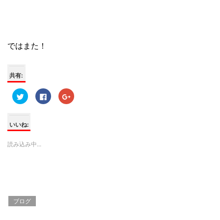
ではまた！
共有:
ク
F
ク
リ
a
リ
ッ
c
ッ
ク
e
ク
し
b
し
て
o
て
いいね:
T
o
G
w
k
o
i
で
o
読み込み中...
t
共
g
t
有
l
e
す
e
r
る
+
で
に
で
共
は
共
有
ク
有
(
リ
(
新
ッ
新
し
ク
し
ブログ
い
し
い
ウ
て
ウ
ィ
く
ィ