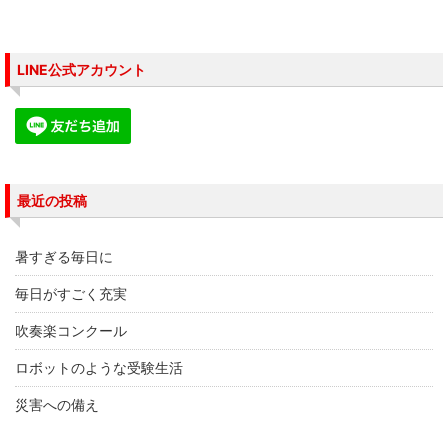
ン
だ
ン
ド
さ
ド
ウ
い
ウ
で
(
で
開
新
開
き
し
き
LINE公式アカウント
ま
い
ま
す
ウ
す
)
ィ
)
ン
ド
ウ
で
開
き
ま
す
最近の投稿
)
暑すぎる毎日に
毎日がすごく充実
吹奏楽コンクール
ロボットのような受験生活
災害への備え