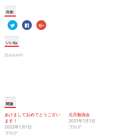
共有:
ク
F
ク
リ
a
リ
ッ
c
ッ
ク
e
ク
し
b
し
て
o
て
いいね:
T
o
G
w
k
o
i
で
o
読み込み中...
t
共
g
t
有
l
e
す
e
r
る
+
で
に
で
共
は
共
有
ク
有
(
リ
(
新
ッ
新
し
ク
し
い
し
い
ウ
て
ウ
ィ
く
ィ
関連
ン
だ
ン
ド
さ
ド
ウ
い
ウ
あけましておめでとうござい
元旦勉強会
で
(
で
開
新
開
ます！
2021年1月1日
き
し
き
ま
い
ま
2022年1月1日
ブログ
す
ウ
す
ブログ
)
ィ
)