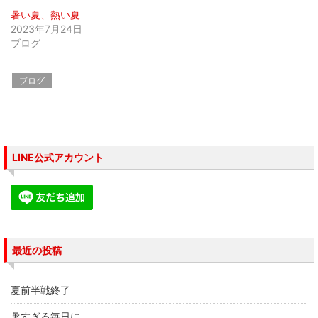
ン
ド
暑い夏、熱い夏
ウ
で
2023年7月24日
開
ブログ
き
ま
す
)
ブログ
LINE公式アカウント
最近の投稿
夏前半戦終了
暑すぎる毎日に