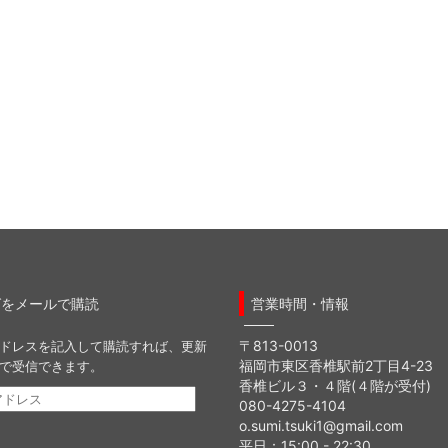
グをメールで購読
営業時間・情報
〒813-0013
ドレスを記入して購読すれば、更新
福岡市東区香椎駅前2丁目4-23
で受信できます。
香椎ビル３・４階(４階が受付)
080-4275-4104
o.sumi.tsuki1@gmail.com
平日：15:00 - 22:30