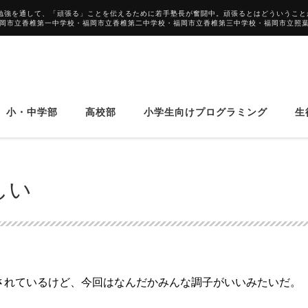
勉強を通して、「頑張る」ことを伝えるために若手塾長が奮闘中。頑張るとはどういうこと
福岡市立香椎第一中学校・福岡市立香椎第二中学校・福岡市立香椎第三中学校・福岡市立照
小・中学部
高校部
小学生向けプログラミング
生
しい
されているけど、今回はなんだかみんな調子がいいみたいだ。