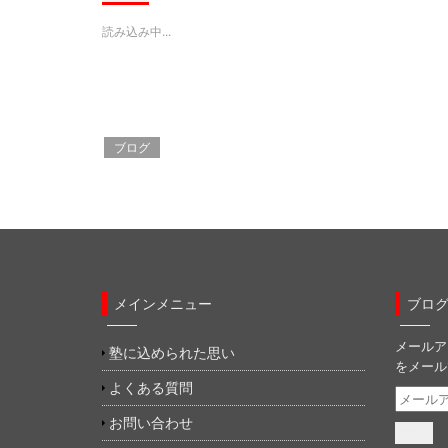
T
o
G
w
k
o
i
で
o
読み込み中...
t
共
g
t
有
l
e
す
e
r
る
+
で
に
で
共
は
共
有
ク
有
(
リ
(
新
ッ
新
し
ク
し
ブログ
い
し
い
ウ
て
ウ
ィ
く
ィ
ン
だ
ン
ド
さ
ド
ウ
い
ウ
で
(
で
開
新
開
き
し
き
ま
い
ま
す
ウ
す
)
ィ
)
ン
メインメニュー
ブロ
ド
ウ
で
メールア
開
塾に込められた思い
き
をメール
ま
す
よくある質問
メ
)
ー
お問い合わせ
ル