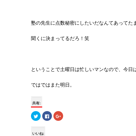
塾の先生に点数秘密にしたいだなんてあってた
聞くに決まってるだろ！笑
ということで土曜日は忙しいマンなので、今日
ではではまた明日。
共有:
ク
F
ク
リ
a
リ
ッ
c
ッ
ク
e
ク
し
b
し
て
o
て
いいね: