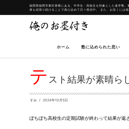
福岡県福岡市東区香椎にある、中学生・高校生を対象とした進学塾。
身も頑張り続けることで真心込めて日々発信中。 また、お近くには
HOME
ブログ
テスト結果が素晴らしい
ホーム
塾に込められた思い
テ
スト結果が素晴ら
すみ
2024年10月5日
ぼちぼち高校生の定期試験が終わって結果が返