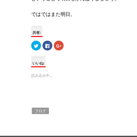
ではではまた明日。
共有:
ク
F
ク
リ
a
リ
ッ
c
ッ
ク
e
ク
し
b
し
て
o
て
いいね:
T
o
G
w
k
o
i
で
o
読み込み中...
t
共
g
t
有
l
e
す
e
r
る
+
で
に
で
共
は
共
有
ク
有
(
リ
(
新
ッ
新
し
ク
し
ブログ
い
し
い
ウ
て
ウ
ィ
く
ィ
ン
だ
ン
ド
さ
ド
ウ
い
ウ
で
(
で