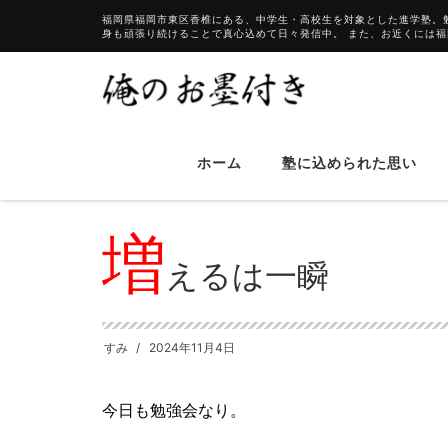
福岡県福岡市東区香椎にある、中学生・高校生を対象とした進学塾。
身も頑張り続けることで真心込めて日々発信中。 また、お近くには
HOME
ブログ
増えるは一瞬
ホーム
塾に込められた思い
増
えるは一瞬
すみ
2024年11月4日
今日も勉強会なり。