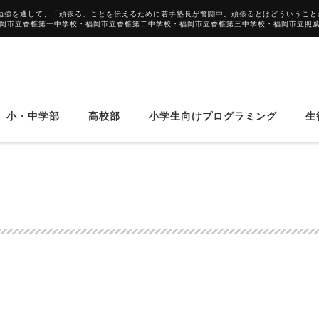
勉強を通して、「頑張る」ことを伝えるために若手塾長が奮闘中。頑張るとはどういうこと
福岡市立香椎第一中学校・福岡市立香椎第二中学校・福岡市立香椎第三中学校・福岡市立照
小・中学部
高校部
小学生向けプログラミング
生