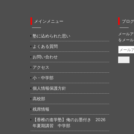
開
新
開
き
し
き
ま
い
ま
す
ウ
す
)
ィ
)
ン
メインメニュー
ブロ
ド
ウ
で
メールア
開
塾に込められた思い
き
をメール
ま
す
よくある質問
メ
)
ー
お問い合わせ
ル
ア
アクセス
ド
小・中学部
レ
ス
個人情報保護方針
高校部
残席情報
【香椎の進学塾】俺のお墨付き 2026
年夏期講習 中学部