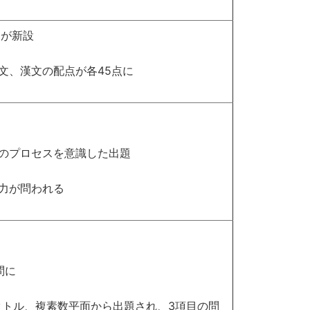
題が新設
文、漢文の配点が各45点に
のプロセスを意識した出題
力が問われる
問に
クトル、複素数平面から出題され、3項目の問