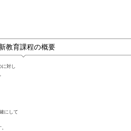
. 新教育課程の概要
のに対し
。
確にして
す。