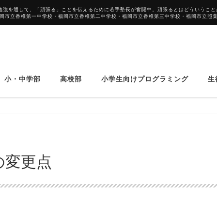
勉強を通して、「頑張る」ことを伝えるために若手塾長が奮闘中。頑張るとはどういうこと
福岡市立香椎第一中学校・福岡市立香椎第二中学校・福岡市立香椎第三中学校・福岡市立照
小・中学部
高校部
小学生向けプログラミング
生
の変更点