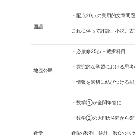
・配点20点の実用的文章問
国語
これに伴って評論、小説、古
・必履修25点＋選択科目
・探究的な学習における思考
地歴公民
・情報を適切に結びつける能
・数学①が全問筆答に
・数学②の大問が4問から6
数学
数Bの数列、統計、数Cのベ