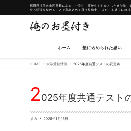
福岡県福岡市東区香椎にある、中学生・高校生を対象とした進学塾。
身も頑張り続けることで真心込めて日々発信中。 また、お近くには
ホーム
塾に込められた思い
HOME
大学受験情報
2025年度共通テストの変更点
2
025年度共通テスト
すみ
2025年1月15日