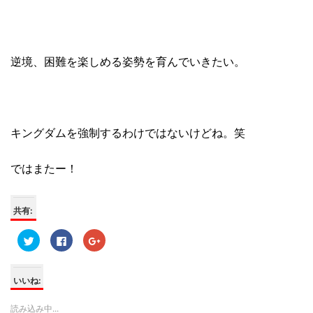
逆境、困難を楽しめる姿勢を育んでいきたい。
キングダムを強制するわけではないけどね。笑
ではまたー！
共有:
ク
F
ク
リ
a
リ
ッ
c
ッ
ク
e
ク
し
b
し
て
o
て
いいね:
T
o
G
w
k
o
i
で
o
読み込み中...