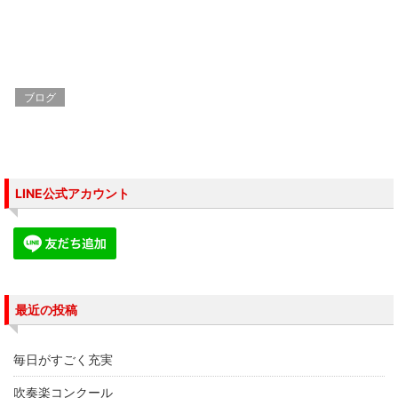
t
共
g
t
有
l
e
す
e
r
る
+
で
に
で
共
は
共
有
ク
有
(
リ
(
新
ッ
新
し
ク
し
ブログ
い
し
い
ウ
て
ウ
ィ
く
ィ
ン
だ
ン
ド
さ
ド
ウ
い
ウ
で
(
で
開
新
開
き
し
き
LINE公式アカウント
ま
い
ま
す
ウ
す
)
ィ
)
ン
ド
ウ
で
開
き
ま
す
最近の投稿
)
毎日がすごく充実
吹奏楽コンクール