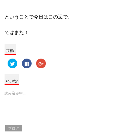
ということで今日はこの辺で。
ではまた！
共有:
ク
F
ク
リ
a
リ
ッ
c
ッ
ク
e
ク
し
b
し
て
o
て
いいね:
T
o
G
w
k
o
i
で
o
読み込み中...
t
共
g
t
有
l
e
す
e
r
る
+
で
に
で
共
は
共
有
ク
有
(
リ
(
新
ッ
新
し
ク
し
ブログ
い
し
い
ウ
て
ウ