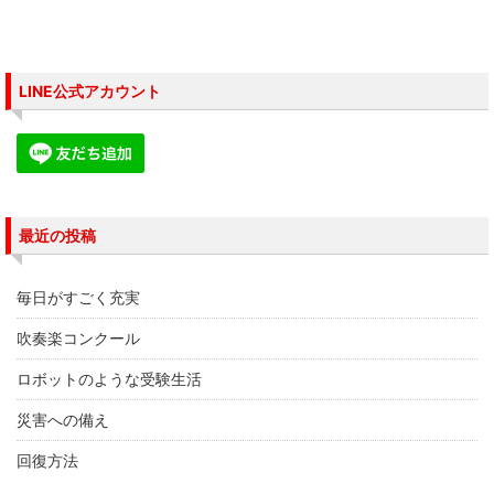
ィ
く
ィ
ン
だ
ン
ド
さ
ド
ウ
い
ウ
で
(
で
開
新
開
き
し
き
LINE公式アカウント
ま
い
ま
す
ウ
す
)
ィ
)
ン
ド
ウ
で
開
き
ま
す
最近の投稿
)
毎日がすごく充実
吹奏楽コンクール
ロボットのような受験生活
災害への備え
回復方法