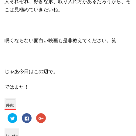
人それぞれ、好きな形、取り入れ方があるだろうから、そ
こは見極めていきたいね。
眠くならない面白い映画も是非教えてください。笑
じゃあ今日はこの辺で。
ではまた！
共有:
ク
F
ク
リ
a
リ
ッ
c
ッ
ク
e
ク
し
b
し
て
o
て
いいね: