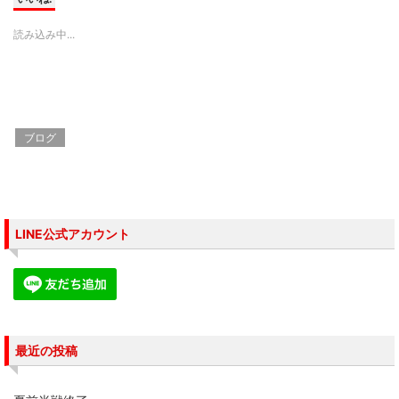
T
o
G
w
k
o
i
で
o
読み込み中...
t
共
g
t
有
l
e
す
e
r
る
+
で
に
で
共
は
共
有
ク
有
(
リ
(
新
ッ
新
し
ク
し
ブログ
い
し
い
ウ
て
ウ
ィ
く
ィ
ン
だ
ン
ド
さ
ド
ウ
い
ウ
で
(
で
開
新
開
き
し
き
LINE公式アカウント
ま
い
ま
す
ウ
す
)
ィ
)
ン
ド
ウ
で
開
き
ま
す
最近の投稿
)