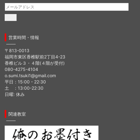
メ
ー
ル
ア
ド
営業時間・情報
レ
ス
〒813-0013
福岡市東区香椎駅前2丁目4-23
香椎ビル３・４階(４階が受付)
080-4275-4104
o.sumi.tsuki1@gmail.com
平日：15:00 - 22:30
土 ：13:00-22:30
日曜: 休み
関連教室