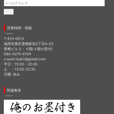
メ
ー
ル
ア
ド
営業時間・情報
レ
ス
〒813-0013
福岡市東区香椎駅前2丁目4-23
香椎ビル３・４階(４階が受付)
080-4275-4104
o.sumi.tsuki1@gmail.com
平日：15:00 - 22:30
土 ：13:00-22:30
日曜: 休み
関連教室