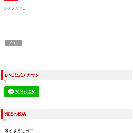
w
k
o
i
で
o
読み込み中...
t
共
g
t
有
l
e
す
e
r
る
+
で
に
で
共
は
共
有
ク
有
(
リ
(
新
ッ
新
し
ク
し
ブログ
い
し
い
ウ
て
ウ
ィ
く
ィ
ン
だ
ン
ド
さ
ド
ウ
い
ウ
で
(
で
開
新
開
き
し
き
LINE公式アカウント
ま
い
ま
す
ウ
す
)
ィ
)
ン
ド
ウ
で
開
き
ま
す
最近の投稿
)
暑すぎる毎日に